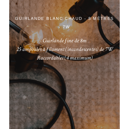
G
GUIRLANDE BLANC CHAUD - 8 MÈTRES
- 7W
Guirlande fine de 8m
5
25 ampoules à filament (incandescentes) de 7W
Raccordables (4 maximum)